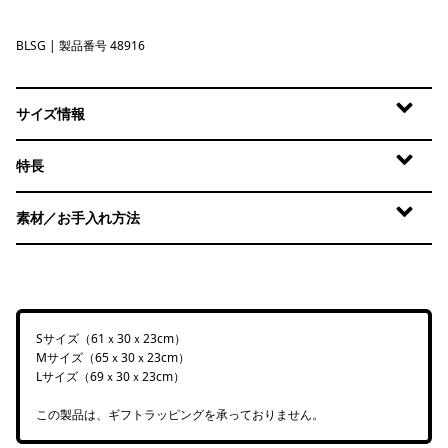
BLSG
Blue Sage
| 製品番号 48916
サイズ情報
特長
素材／お手入れ方法
Sサイズ（61ｘ30ｘ23cm）
Mサイズ（65ｘ30ｘ23cm）
Lサイズ（69ｘ30ｘ23cm）
この製品は、ギフトラッピングを承っておりません。