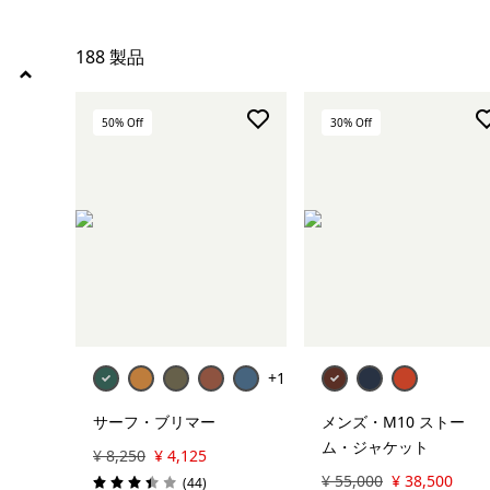
ソックス＆アンダーウェア
188 製品
ベースレイヤー
すべて表示 (4)
50
% Off
30
% Off
絞り込み
在庫のあるサイズ
絞り込み
在庫のあるカラー
絞り込み
スポーツ
絞り込み
特長
+1
絞り込み
素材
サーフ・ブリマー
メンズ・M10 ストー
ム・ジャケット
¥ 8,250
¥ 4,125
¥ 55,000
¥ 38,500
絞り込み
フィット
レビュー
(44
)