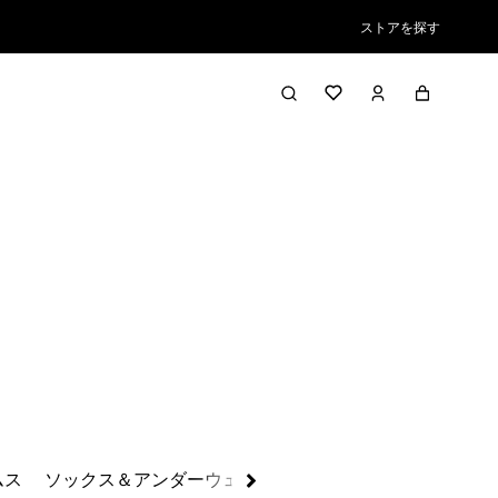
ストアを探す
絞り込み／並び替え
ムス
ソックス＆アンダーウェア
ベースレイヤー
ボードシ