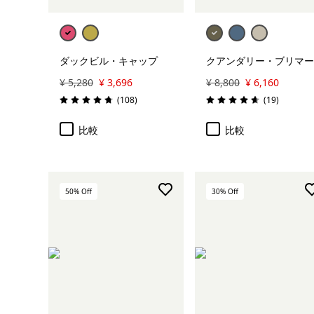
ダックビル・キャップ
クアンダリー・ブリマー
¥ 5,280
¥ 3,696
¥ 8,800
¥ 6,160
レビュー
レビュー
(108
)
(19
)
評価: 4.7 / 5
評価: 4.6 / 5
比較
比較
50
% Off
30
% Off
カートに追加