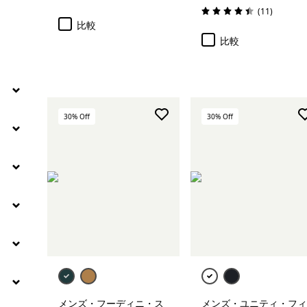
評価: 3.5 / 5
レビュー
(11
)
評価: 4.5 / 5
比較
比較
30
% Off
30
% Off
メンズ・フーディニ・ス
メンズ・ユニティ・フィ