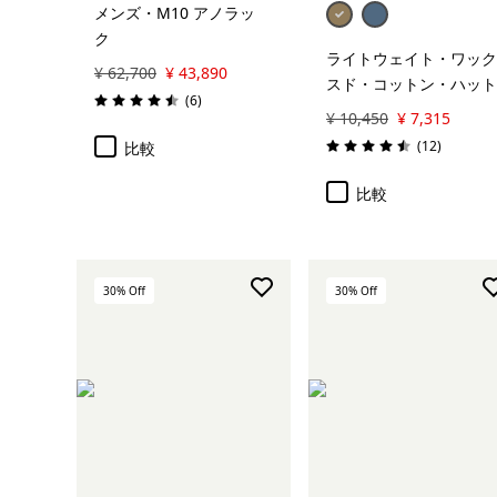
メンズ・M10 アノラッ
ク
ライトウェイト・ワック
¥ 62,700
¥ 43,890
スド・コットン・ハット
レビュー
(6
)
評価: 4.5 / 5
¥ 10,450
¥ 7,315
レビュー
(12
)
比較
評価: 4.5 / 5
比較
30
% Off
30
% Off
カートに追加