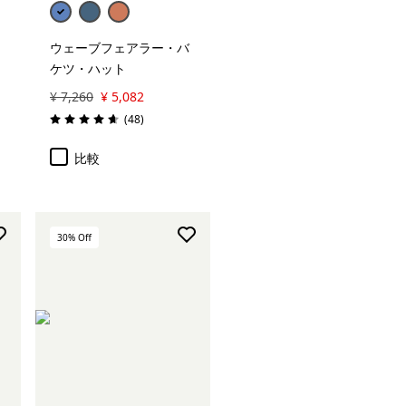
ウェーブフェアラー・バ
ケツ・ハット
¥ 7,260
¥ 5,082
レビュー
(48
)
評価: 4.6 / 5
比較
30
% Off