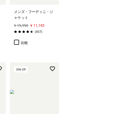
メンズ・フーディニ・ジ
ャケット
¥ 15,950
¥ 11,165
レビュー
(457
)
評価: 4.5 / 5
比較
30
% Off