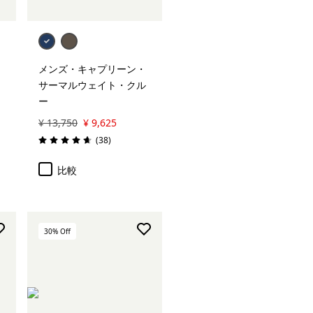
メンズ・キャプリーン・
サーマルウェイト・クル
ー
¥ 13,750
¥ 9,625
レビュー
(38
)
評価: 4.7 / 5
比較
30
% Off