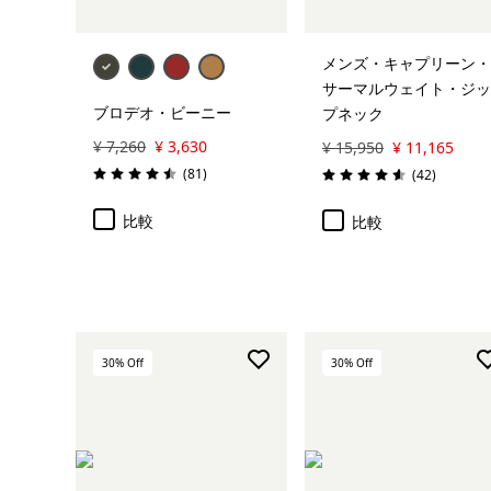
メンズ・キャプリーン・
サーマルウェイト・ジッ
ブロデオ・ビーニー
プネック
¥ 7,260
¥ 3,630
¥ 15,950
¥ 11,165
レビュー
(81
)
レビュー
(42
)
評価: 4.5 / 5
評価: 4.6 / 5
比較
比較
30
% Off
30
% Off