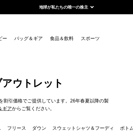
地球が私たちの唯一の株主
絞り込み
カテゴリー
ビー
バッグ＆ギア
食品＆飲料
スポーツ
ジャケット＆ベスト
トップス
フリース
ブアウトレット
ダウン
品を割引価格でご提供しています。26年春夏以降の製
スウェットシャツ＆フーディ
＆ギア
からご覧ください。
ボトムス
ス
フリース
ダウン
スウェットシャツ＆フーディ
ボト