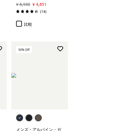
¥ 6,930
¥ 4,851
レビュー
(14
)
評価: 4.4 / 5
比較
50
% Off
メンズ・アルパイン・ガ