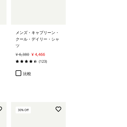
メンズ・キャプリーン・
クール・デイリー・シャ
ツ
¥ 6,380
¥ 4,466
レビュー
(123
)
評価: 4.4 / 5
比較
30
% Off