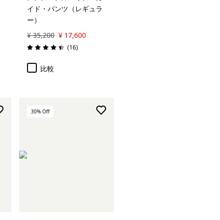
イド・パンツ（レギュラ
ー）
¥ 35,200
¥ 17,600
レビュー
(16
)
評価: 4.4 / 5
比較
30
% Off