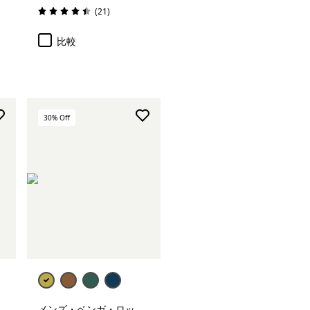
レビュー
(21
)
評価: 4.4 / 5
比較
30
% Off
メンズ・ベンガ・ロッ