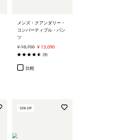
メンズ・クアンダリー・
コンバーティブル・パン
ツ
¥ 18,700
¥ 13,090
レビュー
(9
)
評価: 4.6 / 5
比較
50
% Off