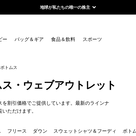
地球が私たちの唯一の株主
絞り込み
カテゴリー
ビー
バッグ＆ギア
食品＆飲料
スポーツ
ジャケット＆ベスト
トップス
ボトムス
フリース
ムス・ウェブアウトレット
ダウン
スを割引価格でご提供しています。最新のラインナ
スウェットシャツ＆フーディ
覧いただけます。
ボトムス
ス
フリース
ダウン
スウェットシャツ＆フーディ
ボト