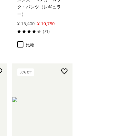
ク・パンツ（レギュラ
ー）
¥ 15,400
¥ 10,780
レビュー
(71
)
評価: 4.3 / 5
比較
50
% Off