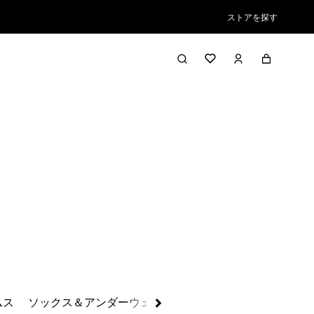
ストアを探す
絞り込み／並び替え
ムス
ソックス＆アンダーウェア
ベースレイヤー
ボードシ