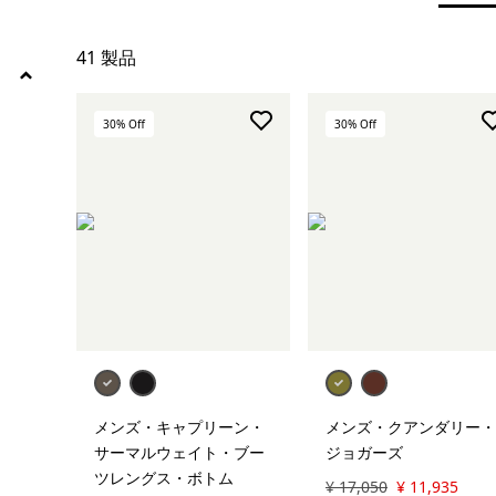
ソックス＆アンダーウェア
41 製品
ベースレイヤー
すべて表示 (4)
30
% Off
30
% Off
絞り込み
在庫のあるサイズ
絞り込み
在庫のあるカラー
絞り込み
スポーツ
絞り込み
特長
絞り込み
フィット
メンズ・キャプリーン・
メンズ・クアンダリー・
サーマルウェイト・ブー
ジョガーズ
ツレングス・ボトム
¥ 17,050
¥ 11,935