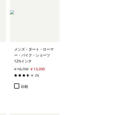
メンズ・ダート・ローマ
ー・バイク・ショーツ
12½インチ
¥ 18,700
¥ 13,090
レビュー
(5
)
評価: 3.6 / 5
比較