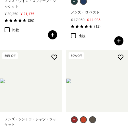
メンズ・ウインドスウィープ・ジ
ャケット
メンズ・R1 ベスト
¥ 30,250
¥ 21,175
¥ 17,050
¥ 11,935
レビュー
(36
)
評価: 4.6 / 5
レビュー
(12
)
評価: 4.5 / 5
比較
比較
50
% Off
30
% Off
メンズ・シンチラ・シャツ・ジャ
ケット