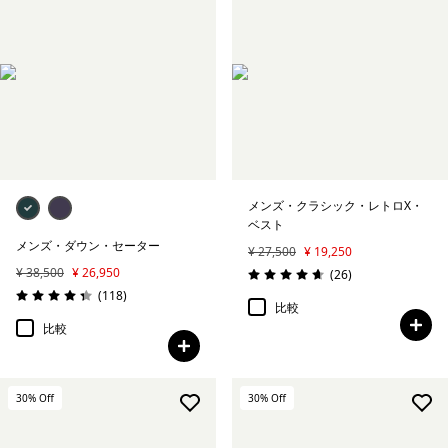
メンズ・クラシック・レトロX・
ベスト
メンズ・ダウン・セーター
¥ 27,500
¥ 19,250
¥ 38,500
¥ 26,950
レビュー
(26
)
評価: 4.7 / 5
レビュー
(118
)
評価: 4.3 / 5
比較
比較
30
% Off
30
% Off