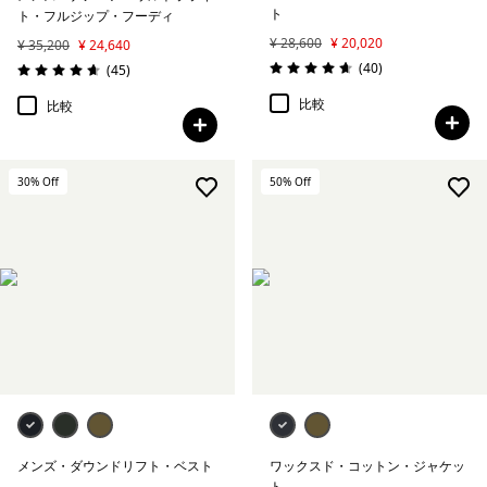
ト
ト・フルジップ・フーディ
¥ 28,600
¥ 20,020
¥ 35,200
¥ 24,640
レビュー
(40
)
レビュー
(45
)
評価: 4.7 / 5
評価: 4.7 / 5
比較
比較
30
% Off
50
% Off
メンズ・ダウンドリフト・ベスト
ワックスド・コットン・ジャケッ
ト