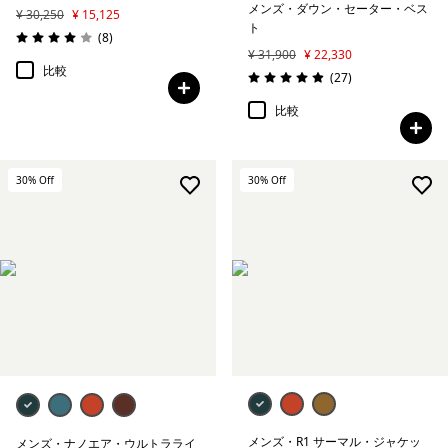
メンズ・ダウン・セーター・ベス
¥ 30,250
¥ 15,125
ト
レビュー
(8
)
評価: 4.0 / 5
¥ 31,900
¥ 22,330
比較
レビュー
(27
)
評価: 5.0 / 5
比較
30
% Off
30
% Off
メンズ・R1 サーマル・ジャケッ
メンズ・ナノエア・ウルトラライ