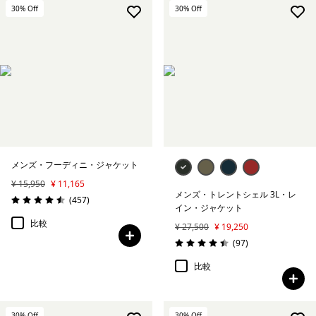
ボトムス
30
% Off
30
% Off
ソックス＆アンダーウェア
ベースレイヤー
すべて表示 (4)
絞り込み
在庫のあるサイズ
メンズ・フーディニ・ジャケット
¥ 15,950
¥ 11,165
絞り込み
在庫のあるカラー
メンズ・トレントシェル 3L・レ
レビュー
(457
)
評価: 4.5 / 5
イン・ジャケット
絞り込み
スポーツ
比較
¥ 27,500
¥ 19,250
レビュー
(97
)
評価: 4.4 / 5
絞り込み
特長
比較
絞り込み
素材
30
% Off
30
% Off