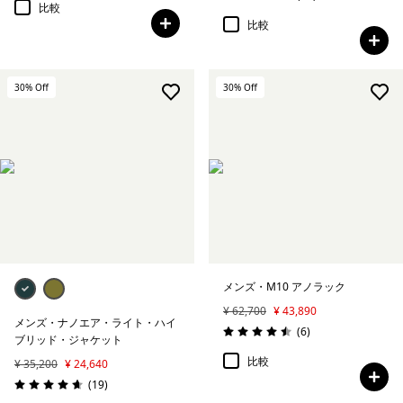
評価: 4.9 / 5
比較
比較
30
% Off
30
% Off
メンズ・M10 アノラック
¥ 62,700
¥ 43,890
メンズ・ナノエア・ライト・ハイ
レビュー
(6
)
評価: 4.5 / 5
ブリッド・ジャケット
比較
¥ 35,200
¥ 24,640
レビュー
(19
)
評価: 4.6 / 5