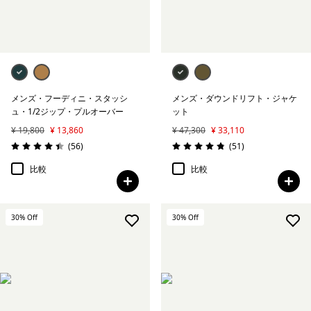
メンズ・フーディニ・スタッシ
メンズ・ダウンドリフト・ジャケ
ュ・1/2ジップ・プルオーバー
ット
¥ 19,800
¥ 13,860
¥ 47,300
¥ 33,110
レビュー
レビュー
(56
)
(51
)
評価: 4.4 / 5
評価: 4.9 / 5
比較
比較
30
% Off
30
% Off