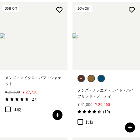
30
% Off
30
% Off
メンズ・マイクロ・パフ・ジャケ
ット
メンズ・ナノエア・ライト・ハイ
¥ 39,600
¥ 27,720
ブリッド・フーディ
レビュー
(27
)
評価: 4.7 / 5
¥ 41,800
¥ 29,260
比較
レビュー
(19
)
評価: 4.5 / 5
比較