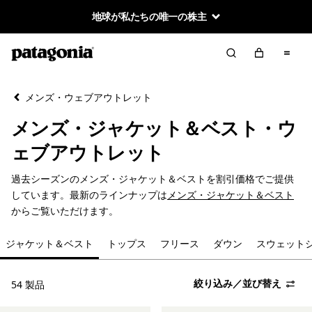
地球が私たちの唯一の株主
絞り込み／並び替え
クリア
並べ替え
メンズ・ウェブアウトレット
絞り込み
カテゴリー
メンズ・ジャケット＆ベスト・ウ
ジャケット＆ベスト
ェブアウトレット
トップス
過去シーズンのメンズ・ジャケット＆ベストを割引価格でご提供
しています。最新のラインナップは
メンズ・ジャケット＆ベスト
フリース
からご覧いただけます。
ジャケット＆ベスト
トップス
フリース
ダウン
スウェット
ダウン
スウェットシャツ＆フーディ
絞り込み／並び替え
54 製品