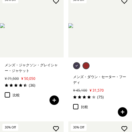
絞り込み
フィット
メンズ・ジャクソン・グレイシャ
ー・ジャケット
メンズ・ダウン・セーター・フー
¥ 71,500
¥ 50,050
ディ
レビュー
(36
)
評価: 4.5 / 5
¥ 45,100
¥ 31,570
比較
レビュー
(75
)
評価: 4.1 / 5
比較
30
% Off
30
% Off