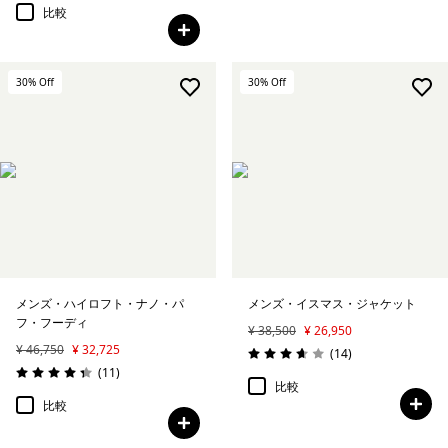
比較
30
% Off
30
% Off
メンズ・ハイロフト・ナノ・パ
メンズ・イスマス・ジャケット
フ・フーディ
¥ 38,500
¥ 26,950
¥ 46,750
¥ 32,725
レビュー
(14
)
評価: 3.6 / 5
レビュー
(11
)
評価: 4.4 / 5
比較
比較