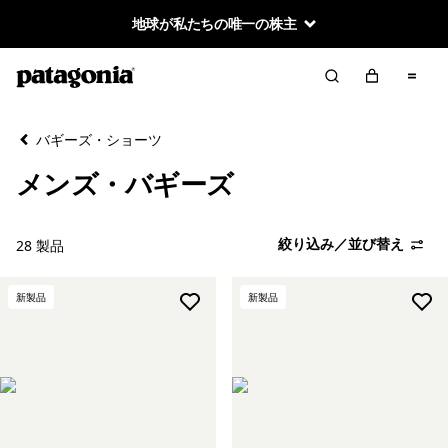
地球が私たちの唯一の株主
絞り込み／並び替え
クリア
並べ替え
バギーズ・ショーツ
絞り込み
在庫のあるサイズ
メンズ・バギーズ
絞り込み
在庫のあるカラー
絞り込み／並び替え
28 製品
絞り込み
性別
新製品
新製品
絞り込み
スポーツ
絞り込み
特長
絞り込み
素材