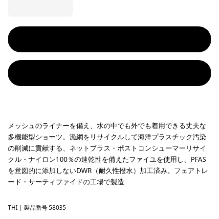
メッシュのライナーを備え、水の中でも外でも着用できる丈夫な
多機能型ショーツ。漁網をリサイクルして海洋プラスチック汚染
の削減に貢献する、ネットプラス・ポストコンシューマーリサイ
クル・ナイロン100％の速乾性を備えたファイユを使用し、PFAS
を意図的に添加しないDWR（耐久性撥水）加工済み。フェアトレ
ード・サーティファイドの工場で製造
THI
Thin Ice
| 製品番号 58035