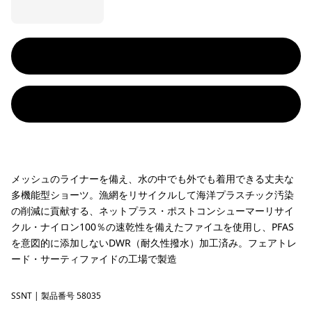
メッシュのライナーを備え、水の中でも外でも着用できる丈夫な
多機能型ショーツ。漁網をリサイクルして海洋プラスチック汚染
の削減に貢献する、ネットプラス・ポストコンシューマーリサイ
クル・ナイロン100％の速乾性を備えたファイユを使用し、PFAS
を意図的に添加しないDWR（耐久性撥水）加工済み。フェアトレ
ード・サーティファイドの工場で製造
SSNT
Sunshine: Natural
| 製品番号 58035