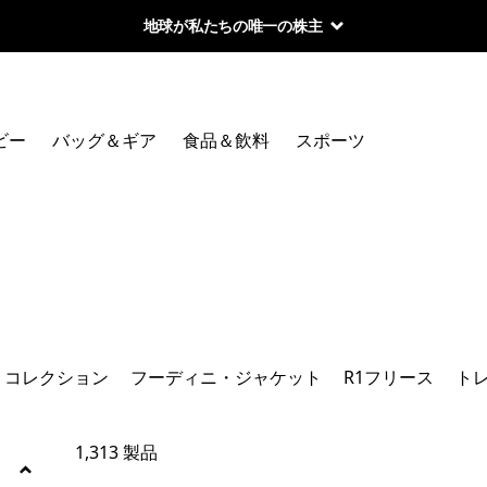
地球が私たちの唯一の株主
絞り込み
カテゴリー
ビー
バッグ＆ギア
食品＆飲料
スポーツ
バギーズ
トップレビュー
サンプロテクション／ラッシュガード
テクニカル・Tシャツ
・コレクション
フーディニ・ジャケット
R1フリース
ト
テルボンヌ・コレクション
フーディニ・ジャケット
1,313 製品