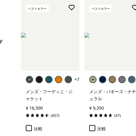
R1フリース
ベストセラー
ベストセラー
トレントシェル・ジャケット
すべて表示 (32)
ド
絞り込み
在庫のあるサイズ
絞り込み
在庫のあるカラー
+7
絞り込み
性別
メンズ・フーディニ・ジ
メンズ・バギーズ・ナチ
ャケット
ュラル
絞り込み
キッズ
¥ 16,500
¥ 9,350
レビュー
レビュー
(457
)
(47
)
絞り込み
スポーツ
評価: 4.5 / 5
評価: 4.7 / 5
比較
比較
絞り込み
容量