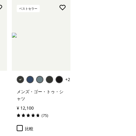
ベストセラー
+2
メンズ・ゴー・トゥ・シ
ャツ
¥ 12,100
レビュー
(75
)
評価: 4.8 / 5
比較