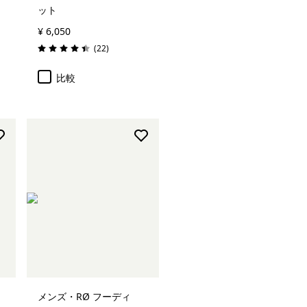
ット
¥ 6,050
レビュー
(22
)
評価: 4.5 / 5
比較
メンズ・RØ フーディ