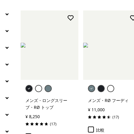
絞り込み
特長
絞り込み
素材
絞り込み
フィット
絞り込み
ウェブアウトレット
絞り込み
温度
絞り込み
保温指標
メンズ・ロングスリー
メンズ・RØ フーディ
ブ・RØ トップ
¥ 11,000
¥ 8,250
レビュー
(17
)
評価: 4.5 / 5
レビュー
(17
)
評価: 4.7 / 5
比較