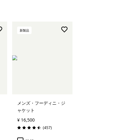
新製品
メンズ・フーディニ・ジ
ャケット
¥ 16,500
レビュー
(457
)
評価: 4.5 / 5