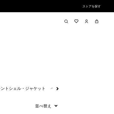
ストアを探す
絞り込み／並び替え
レントシェル・ジャケット
ベター・セーター・フリース
ブ