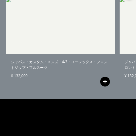
ジャパン・カスタム・メンズ・4/3・ユーレックス・フロン
ジャパ
トジップ・フルスーツ
ロント
¥ 132,000
¥ 132,