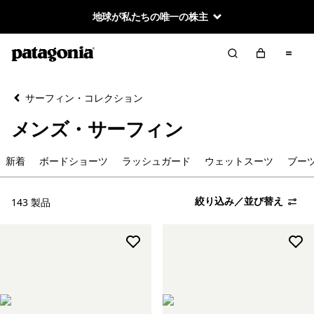
地球が私たちの唯一の株主
絞り込み／並び替え
クリア
並べ替え
サーフィン・コレクション
絞り込み
カテゴリー
メンズ・サーフィン
新着
新着
ボードショーツ
ラッシュガード
ウェットスーツ
ブー
ウェットスーツ
絞り込み／並び替え
143 製品
ブーツ／グローブ／フード
ジャケット＆ベスト
スウェットシャツ＆フーディ