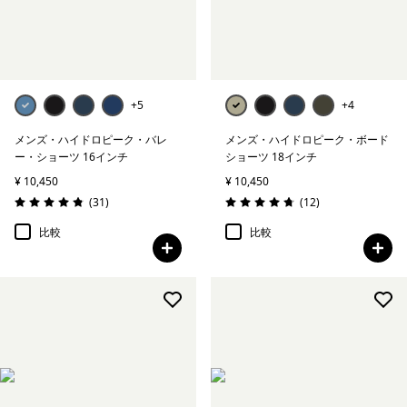
Tシャツ＆シャツ
帽子＆アクセサリー
+5
+4
絞り込み
在庫のあるサイズ
メンズ・ハイドロピーク・バレ
メンズ・ハイドロピーク・ボード
ー・ショーツ 16インチ
ショーツ 18インチ
絞り込み
在庫のあるカラー
¥ 10,450
¥ 10,450
レビュー
レビュー
(31
)
(12
)
評価: 4.8 / 5
評価: 4.8 / 5
絞り込み
性別
比較
比較
絞り込み
素材
絞り込み
フィット
絞り込み
温度