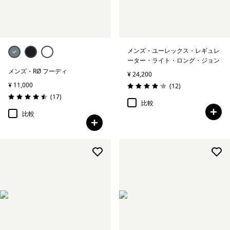
絞り込み
保温指標
メンズ・ユーレックス・レギュレ
ーター・ライト・ロング・ジョン
メンズ・RØ フーディ
¥ 24,200
¥ 11,000
レビュー
(12
)
評価: 4.1 / 5
レビュー
(17
)
評価: 4.5 / 5
比較
比較