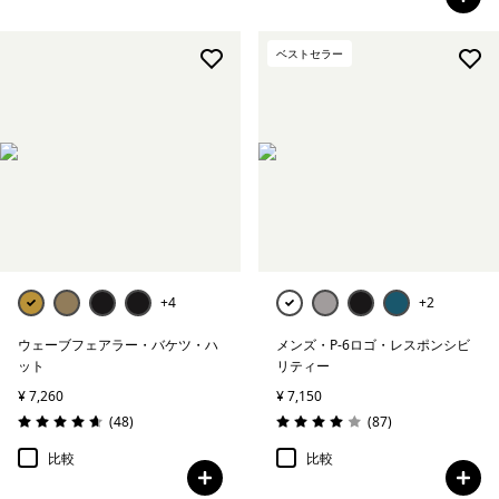
ベストセラー
+4
+2
ウェーブフェアラー・バケツ・ハ
メンズ・P-6ロゴ・レスポンシビ
ット
リティー
¥ 7,260
¥ 7,150
レビュー
レビュー
(48
)
(87
)
評価: 4.6 / 5
評価: 4.0 / 5
比較
比較