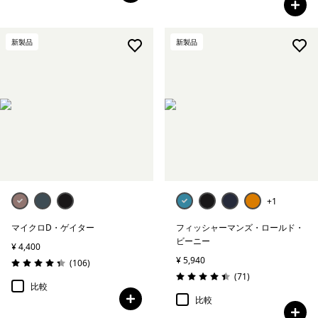
新製品
新製品
+1
マイクロD・ゲイター
フィッシャーマンズ・ロールド・
ビーニー
¥ 4,400
¥ 5,940
レビュー
(106
)
評価: 4.4 / 5
レビュー
(71
)
評価: 4.4 / 5
比較
比較