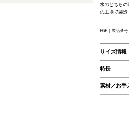
水のどちらの
の工場で製造
Forge Gre
FGE
| 製品番号 
サイズ情報
特長
素材／お手