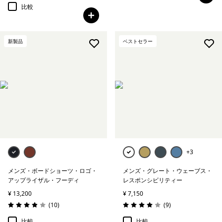
比較
新製品
ベストセラー
+3
メンズ・ボードショーツ・ロゴ・
メンズ・グレート・ウェーブス・
アップライザル・フーディ
レスポンシビリティー
¥ 13,200
¥ 7,150
レビュー
レビュー
(10
)
(9
)
評価: 3.9 / 5
評価: 4.0 / 5
比較
比較