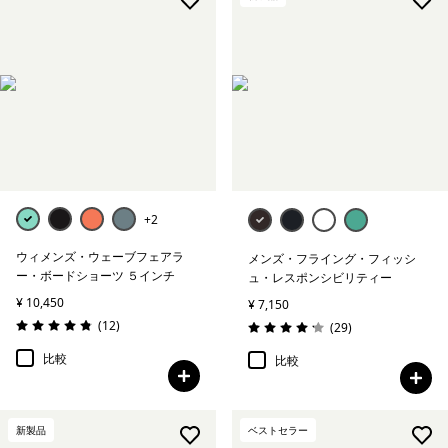
+2
ウィメンズ・ウェーブフェアラ
メンズ・フライング・フィッシ
ー・ボードショーツ ５インチ
ュ・レスポンシビリティー
¥ 10,450
¥ 7,150
レビュー
(12
)
レビュー
(29
)
評価: 4.8 / 5
評価: 4.1 / 5
比較
比較
新製品
ベストセラー