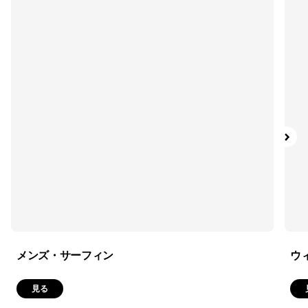
絞り込み
在庫のあるカラー
絞り込み
素材
絞り込み
フィット
メンズ・サーフィン
ウ
見る