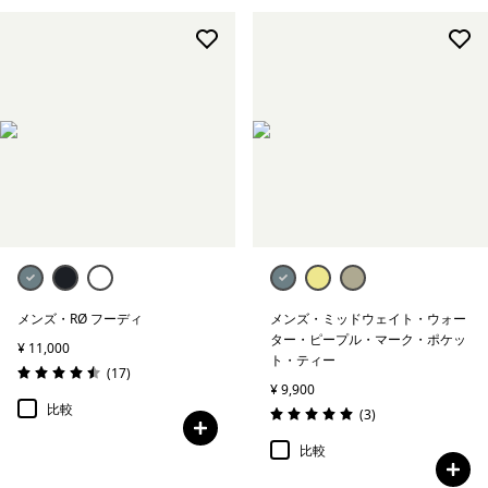
メンズ・RØ フーディ
メンズ・ミッドウェイト・ウォー
ター・ピープル・マーク・ポケッ
¥ 11,000
ト・ティー
レビュー
(17
)
評価: 4.5 / 5
¥ 9,900
比較
レビュー
(3
)
評価: 5.0 / 5
比較