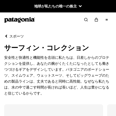
地球が私たちの唯一の株主
絞り込み／並び替え
クリア
並べ替え
スポーツ
絞り込み
カテゴリー
サーフィン・コレクション
新着製品
安全性と快適性と機能性を念頭に私たちは、日差しからのプロテ
クションを提供し、あなたの腕がくたくたになったとしても働き
メンズ
つづけるギアをデザインしています。パタゴニアのボードショー
ツ、スイムウェア、ウェットスーツ、そしてビッグウェーブのた
ウィメンズ
めの製品ラインは、丈夫であると同時に高性能。なぜなら私たち
は、水の中で過ごす時間が長ければ長いほど、人生は豊かになる
パック＆ギア
と信じているからです。
絞り込み
在庫のあるサイズ