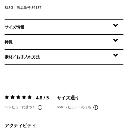
BLSG
Blue Sage
| 製品番号 86187
サイズ情報
特長
素材／お手入れ方法
4.8 / 5
サイズ通り
評価:
4.8 / 5
69レビューに基づく
65%
レビュアーのうち
アクティビティ