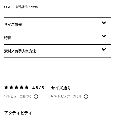
CLWE
Coastal Edge: Weathered Stone
| 製品番号 86698
サイズ情報
特長
素材／お手入れ方法
4.8 / 5
サイズ通り
評価:
4.8 / 5
12レビューに基づく
67%
レビュアーのうち
アクティビティ