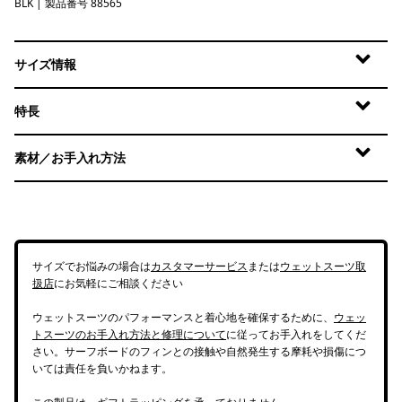
BLK
Black
| 製品番号 88565
サイズ情報
特長
素材／お手入れ方法
サイズでお悩みの場合は
カスタマーサービス
または
ウェットスーツ取
扱店
にお気軽にご相談ください
ウェットスーツのパフォーマンスと着心地を確保するために、
ウェッ
トスーツのお手入れ方法と修理について
に従ってお手入れをしてくだ
さい。サーフボードのフィンとの接触や自然発生する摩耗や損傷につ
いては責任を負いかねます。