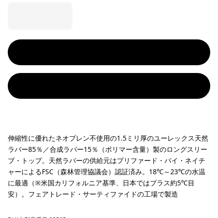
伸縮性に優れたネオプレン不使用の1.5ミリ厚のユーレックス天然
ラバー85％／合成ラバー15％（ポリマー含量）製のロングスリー
ブ・トップ。天然ラバーの供給元はプリファード・バイ・ネイチ
ャーによるFSC（森林管理協議会）認証済み。18℃～23℃の水温
に最適（※米国カリフォルニア基準、日本ではプラス約5℃目
安）。フェアトレード・サーティファイドの工場で製造