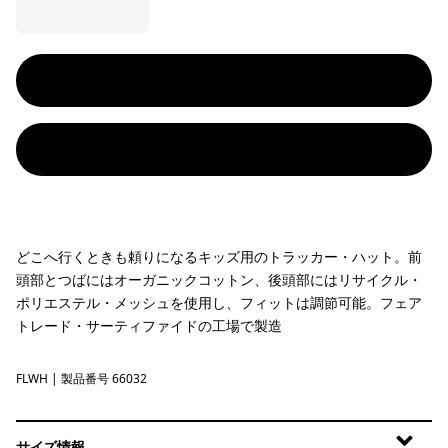
どこへ行くときも頼りになるキッズ用のトラッカー・ハット。前
頭部とつばにはオーガニックコットン、後頭部にはリサイクル・
ポリエステル・メッシュを使用し、フィットは調節可能。フェア
トレード・サーティファイドの工場で製造
FLWH
Friend Lei: White
| 製品番号 66032
サイズ情報