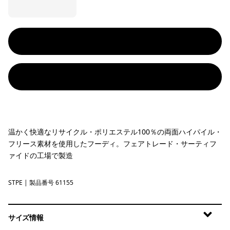
温かく快適なリサイクル・ポリエステル100％の両面ハイパイル・
フリース素材を使用したフーディ。フェアトレード・サーティフ
ァイドの工場で製造
STPE
Shroom Taupe
| 製品番号 61155
サイズ情報