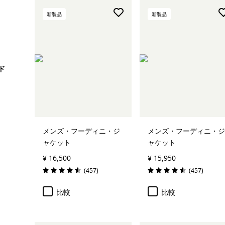
R1フリース
新製品
新製品
トレントシェル・ジャケット
すべて表示 (32)
ド
絞り込み
在庫のあるサイズ
絞り込み
在庫のあるカラー
メンズ・フーディニ・ジ
メンズ・フーディニ・ジ
絞り込み
性別
ャケット
ャケット
¥ 16,500
¥ 15,950
絞り込み
キッズ
レビュー
レビュー
(457
)
(457
)
評価: 4.5 / 5
評価: 4.5 / 5
比較
比較
絞り込み
スポーツ
絞り込み
特長