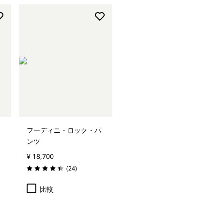
フーディニ・ロック・パ
ンツ
¥ 18,700
レビュー
(24
)
評価: 4.4 / 5
比較