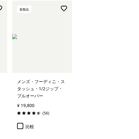
新製品
メンズ・フーディニ・ス
タッシュ・1/2ジップ・
プルオーバー
¥ 19,800
レビュー
(56
)
評価: 4.4 / 5
比較