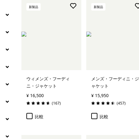
新製品
新製品
絞り込み
素材
絞り込み
フィット
絞り込み
ウェブアウトレット
ウィメンズ・フーディ
メンズ・フーディニ・ジ
ニ・ジャケット
ャケット
¥ 16,500
¥ 15,950
レビュー
レビュー
(167
)
(457
)
評価: 4.7 / 5
評価: 4.5 / 5
比較
比較