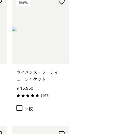
新製品
ウィメンズ・フーディ
ニ・ジャケット
¥ 15,950
レビュー
(167
)
評価: 4.7 / 5
比較