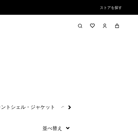
ストアを探す
絞り込み／並び替え
レントシェル・ジャケット
ベター・セーター・フリース
ブ