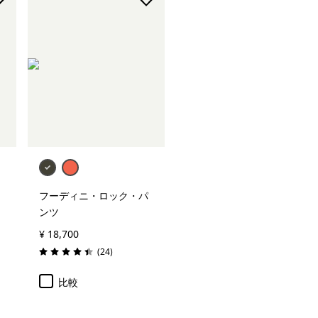
フーディニ・ロック・パ
ンツ
¥ 18,700
レビュー
(24
)
評価: 4.4 / 5
比較