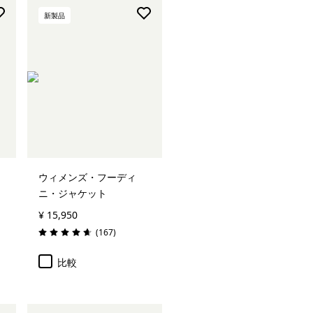
新製品
ウィメンズ・フーディ
ニ・ジャケット
¥ 15,950
レビュー
(167
)
評価: 4.7 / 5
比較