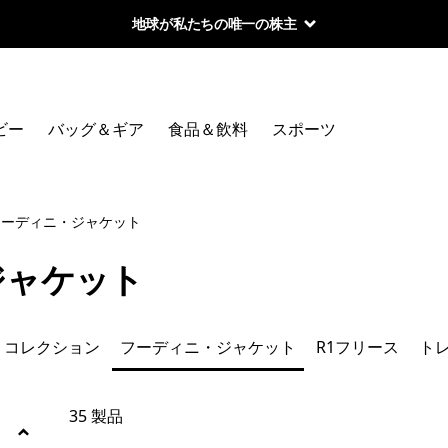
地球が私たちの唯一の株主
絞り込み
カテゴリー
ビー
バッグ＆ギア
食品＆飲料
スポーツ
バギーズ
トップレビュー
フーディニ・ジャケット
サンプロテクション／ラッシュガード
ジャケット
テクニカル・Tシャツ
・コレクション
フーディニ・ジャケット
R1フリース
ト
テルボンヌ・コレクション
フーディニ・ジャケット
35 製品