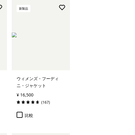
新製品
ウィメンズ・フーディ
ニ・ジャケット
¥ 16,500
レビュー
(167
)
評価: 4.7 / 5
比較