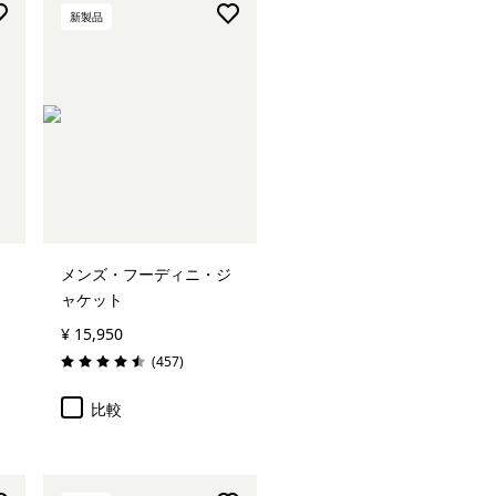
新製品
メンズ・フーディニ・ジ
ャケット
¥ 15,950
レビュー
(457
)
評価: 4.5 / 5
比較