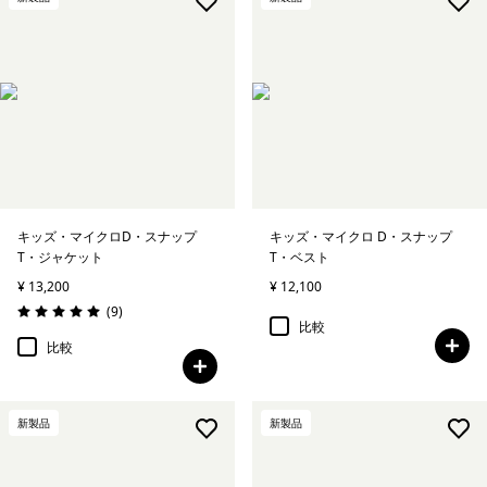
キッズ・マイクロD・スナップ
キッズ・マイクロ D・スナップ
T・ジャケット
T・ベスト
¥ 13,200
¥ 12,100
レビュー
(9
)
評価: 5.0 / 5
比較
比較
新製品
新製品