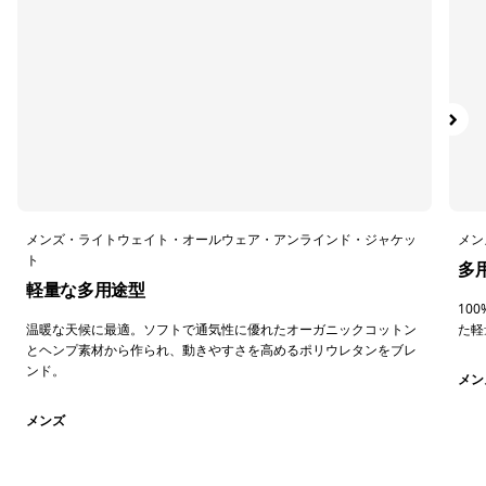
ダウン／化繊インサレーション
絞り込み
在庫のあるサイズ
絞り込み
在庫のあるカラー
絞り込み
性別
メンズ・ライトウェイト・オールウェア・アンラインド・ジャケッ
メン
ト
絞り込み
キッズ
多
軽量な多用途型
10
絞り込み
スポーツ
温暖な天候に最適。ソフトで通気性に優れたオーガニックコットン
た軽
とヘンプ素材から作られ、動きやすさを高めるポリウレタンをブレ
ンド。
メン
絞り込み
特長
メンズ
絞り込み
素材