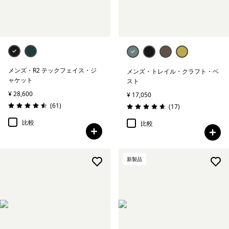
メンズ・R2 テックフェイス・ジ
メンズ・トレイル・クラフト・ベ
ャケット
スト
¥ 28,600
¥ 17,050
レビュー
(61
)
レビュー
(17
)
評価: 4.5 / 5
評価: 4.7 / 5
比較
比較
新製品