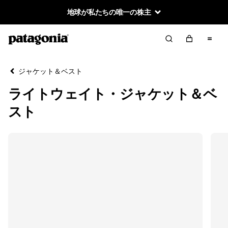
地球が私たちの唯一の株主
絞り込み／並び替え
クリア
並べ替え
ジャケット＆ベスト
絞り込み
カテゴリー
ライトウェイト・ジャケット＆ベ
シェル
スト
ウインドブレーカー
ライトウェイト
ベスト
コート＆パーカ