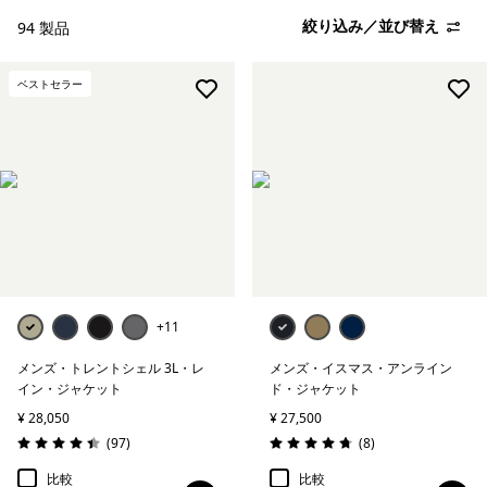
絞り込み
フィット
絞り込み／並び替え
94 製品
絞り込み
ウェブアウトレット
ベストセラー
絞り込み
Warmth Index
+11
メンズ・トレントシェル 3L・レ
メンズ・イスマス・アンライン
イン・ジャケット
ド・ジャケット
¥ 28,050
¥ 27,500
レビュー
レビュー
(97
)
(8
)
評価: 4.4 / 5
評価: 4.8 / 5
比較
比較