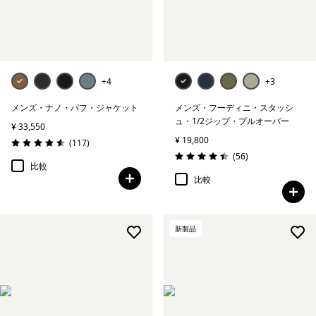
+4
+3
メンズ・ナノ・パフ・ジャケット
メンズ・フーディニ・スタッシ
ュ・1/2ジップ・プルオーバー
¥ 33,550
¥ 19,800
レビュー
(117
)
評価: 4.6 / 5
レビュー
(56
)
評価: 4.4 / 5
比較
比較
新製品