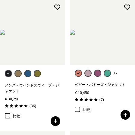
+7
ベビー・バギーズ・ジャケット
メンズ・ウインドスウィープ・ジ
ャケット
¥ 10,450
¥ 30,250
レビュー
(7
)
評価: 5.0 / 5
レビュー
(36
)
評価: 4.6 / 5
比較
比較