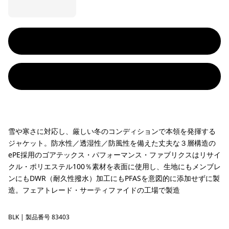
雪や寒さに対応し、厳しい冬のコンディションで本領を発揮する
ジャケット。防水性／透湿性／防風性を備えた丈夫な３層構造の
ePE採用のゴアテックス・パフォーマンス・ファブリクスはリサイ
クル・ポリエステル100％素材を表面に使用し、生地にもメンブレ
ンにもDWR（耐久性撥水）加工にもPFASを意図的に添加せずに製
造。フェアトレード・サーティファイドの工場で製造
BLK
Black
| 製品番号 83403