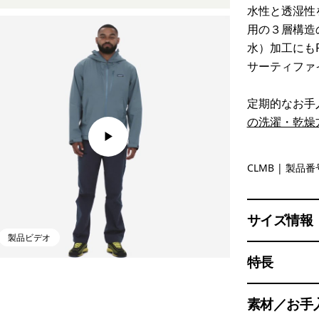
水性と透湿性
用の３層構造
水）加工にも
サーティファ
定期的なお手
の洗濯・乾燥
Clement B
CLMB
| 製品番号
サイズ情報
製品ビデオ
特長
素材／お手