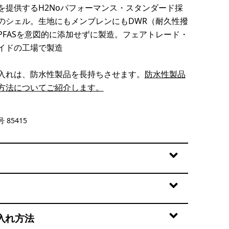
を提供するH2Noパフォーマンス・スタンダード採
のシェル。生地にもメンブレンにもDWR（耐久性撥
PFASを意図的に添加せずに製造。フェアトレード・
イドの工場で製造
入れは、防水性製品を長持ちさせます。
防水性製品
方法についてご紹介します。
lue
 85415
入れ方法