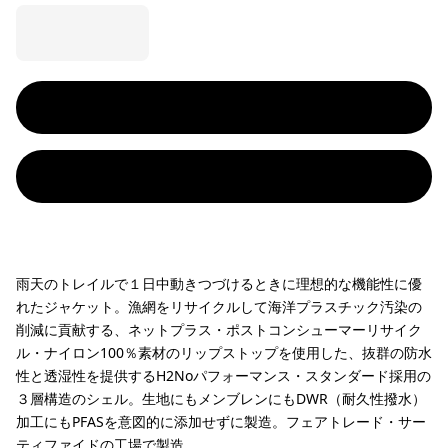
雨天のトレイルで１日中動きつづけるときに理想的な機能性に優
れたジャケット。漁網をリサイクルして海洋プラスチック汚染の
削減に貢献する、ネットプラス・ポストコンシューマーリサイク
ル・ナイロン100％素材のリップストップを使用した、抜群の防水
性と透湿性を提供するH2Noパフォーマンス・スタンダード採用の
３層構造のシェル。生地にもメンブレンにもDWR（耐久性撥水）
加工にもPFASを意図的に添加せずに製造。フェアトレード・サー
ティファイドの工場で製造