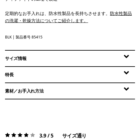
定期的なお手入れは、防水性製品を長持ちさせます。
防水性製品
の洗濯・乾燥方法についてご紹介します。
BLK
Black
| 製品番号 85415
サイズ情報
特長
素材／お手入れ方法
3.9 / 5
サイズ通り
評価:
3.9 / 5