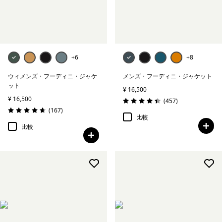
ダウン／化繊インサレーション
絞り込み
在庫のあるサイズ
+6
+8
絞り込み
在庫のあるカラー
ウィメンズ・フーディニ・ジャケ
メンズ・フーディニ・ジャケット
ット
¥ 16,500
絞り込み
性別
¥ 16,500
レビュー
(457
)
評価: 4.5 / 5
レビュー
(167
)
評価: 4.7 / 5
比較
絞り込み
スポーツ
比較
絞り込み
特長
絞り込み
素材
絞り込み
フィット