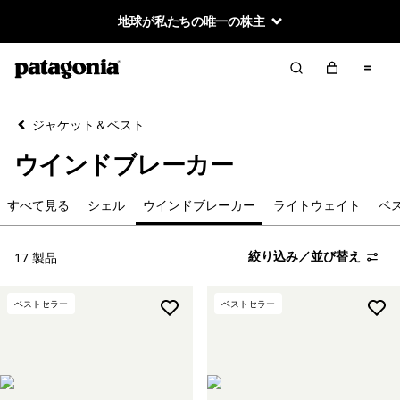
地球が私たちの唯一の株主
絞り込み／並び替え
クリア
並べ替え
ジャケット＆ベスト
絞り込み
カテゴリー
ウインドブレーカー
シェル
すべて見る
シェル
ウインドブレーカー
ライトウェイト
ベ
ウインドブレーカー
絞り込み／並び替え
17 製品
ライトウェイト
ベストセラー
ベストセラー
ベスト
コート＆パーカ