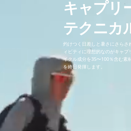
キャプリ
テクニカ
灼けつく日差しと暑さにさらさ
ィビティに理想的なのがキャプ
イクル成分を35〜100％含む
を終日発揮します。