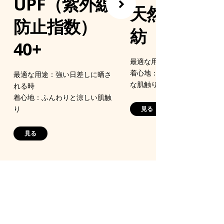
UPF（紫外線
天然繊維を
防止指数）
紡
40+
最適な用途：天然の温度調節
着心地：ウールのようにソフ
最適な用途：強い日差しに晒さ
な肌触り
れる時
着心地：ふんわりと涼しい肌触
り
見る
見る
ツ