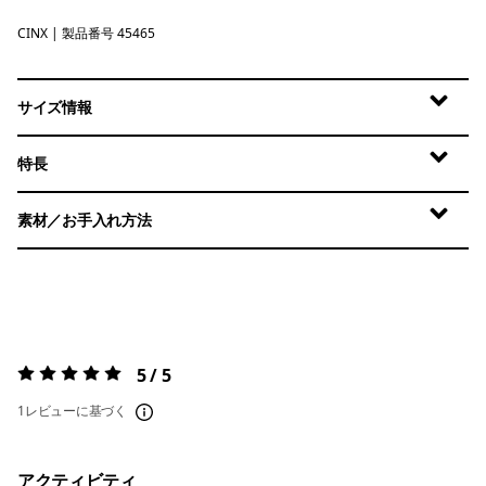
CINX
Cinnamon Brown - Dark Cinnamon Brown X-Dye
| 製品番号 45465
サイズ情報
特長
素材／お手入れ方法
5 / 5
評価:
5 / 5
1レビューに基づく
アクティビティ