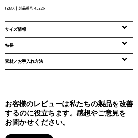
FZMX
Fuzzy Mauve - Light Fuzzy Mauve X-Dye
| 製品番号 45226
サイズ情報
特長
素材／お手入れ方法
お客様のレビューは私たちの製品を改善
するのに役立ちます。感想やご意見を
お聞かせください。