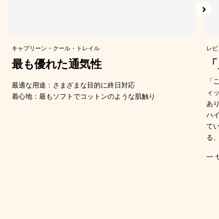
キャプリーン・クール・トレイル
レビ
最も優れた通気性
「
「
最適な用途：さまざまな目的に終日対応
ィ
着心地：最もソフトでコットンのような肌触り
あ
ハ
て
る
— 