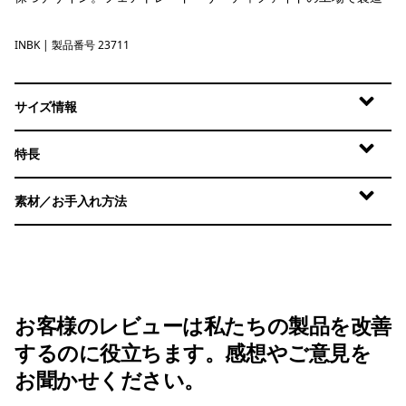
INBK
Ink Black
| 製品番号 23711
サイズ情報
特長
素材／お手入れ方法
お客様のレビューは私たちの製品を改善
するのに役立ちます。感想やご意見を
お聞かせください。