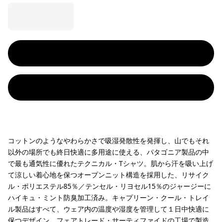
コットンのようなやわらかさで吸湿発散性を発揮し、山でもそれ
以外の場所でも終日快適に多用途に使える、パタゴニア製品の中
で最も通気性に優れたテクニカル・Tシャツ。肌から汗を吸い上げ
て涼しい着心地を保つオープンニット構造を採用した、リサイク
ル・ポリエステル85％／テンセル・リヨセル15％のジャージーに
ハイキュ・ミント防臭加工済み。キャプリーン・クール・トレイ
ル製品はすべて、ウェア内の温度や湿度を管理して１日中快適に
保つデザイン。フェアトレード・サーティファイドの工場で製造