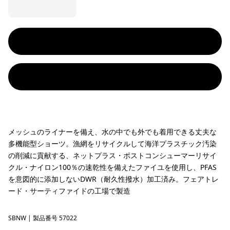
メッシュのライナーを備え、水の中でも外でも着用できる丈夫な
多機能型ショーツ。漁網をリサイクルして海洋プラスチック汚染
の削減に貢献する、ネットプラス・ポストコンシューマーリサイ
クル・ナイロン100％の速乾性を備えたファイユを使用し、PFAS
を意図的に添加しないDWR（耐久性撥水）加工済み。フェアトレ
ード・サーティファイドの工場で製造
SBNW
Solar Blocks: New Navy
| 製品番号 57022