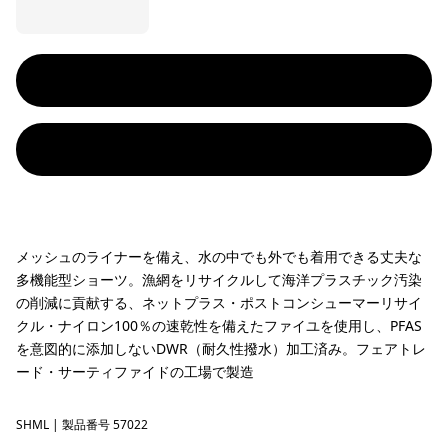
メッシュのライナーを備え、水の中でも外でも着用できる丈夫な
多機能型ショーツ。漁網をリサイクルして海洋プラスチック汚染
の削減に貢献する、ネットプラス・ポストコンシューマーリサイ
クル・ナイロン100％の速乾性を備えたファイユを使用し、PFAS
を意図的に添加しないDWR（耐久性撥水）加工済み。フェアトレ
ード・サーティファイドの工場で製造
SHML
Shelly Shelly: Mellow Melon
| 製品番号 57022