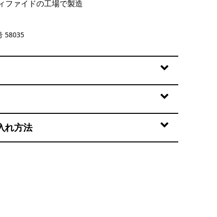
ィファイドの工場で製造
ze: Forge Grey
 58035
入れ方法