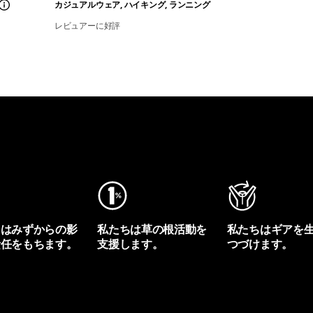
カジュアルウェア, ハイキング, ランニング
レビュアーに好評
ちはみずからの影
私たちは草の根活動を
私たちはギアを
責任をもちます。
支援します。
つづけます。
プリントを見る
アクティビズムを見る
Worn Wearを見る