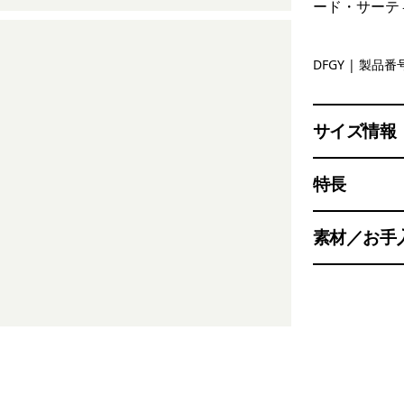
ード・サーテ
Deep Free
DFGY
| 製品番号
サイズ情報
特長
素材／お手