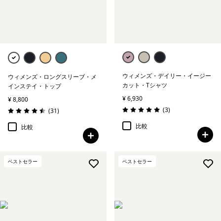
絞り込み
在庫のあるサイズ
絞り込み
在庫のあるカラー
絞り込み
スポーツ
ウィメンズ・デイリー・イージー
ウィメンズ・ロングスリーブ・メ
カット・Tシャツ
インステイ・トップ
絞り込み
特長
¥ 6,930
¥ 8,800
レビュー
(3
)
レビュー
(31
)
評価: 5.0 / 5
評価: 4.5 / 5
絞り込み
素材
比較
比較
絞り込み
フィット
ベストセラー
ベストセラー
絞り込み
ウェブアウトレット