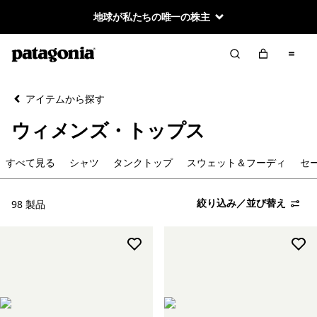
地球が私たちの唯一の株主
絞り込み／並び替え
クリア
並べ替え
アイテムから探す
絞り込み
カテゴリー
ウィメンズ・トップス
すべて見る
すべて見る
シャツ
タンクトップ
スウェット＆フーディ
セ
シャツ
絞り込み／並び替え
98 製品
タンクトップ
スウェット＆フーディ
セーター／ニット