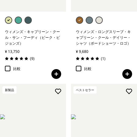
ウィメンズ・キャプリーン・クー
ウィメンズ・ロングスリーブ・キ
ル・サン・フーディ（ピーク・ビ
ャプリーン・クール・デイリー・
ジョンズ）
シャツ（ボードショーツ・ロゴ）
¥ 13,750
¥ 9,680
レビュー
レビュー
(9
)
(1
)
評価: 4.9 / 5
評価: 5.0 / 5
比較
比較
新製品
ベストセラー