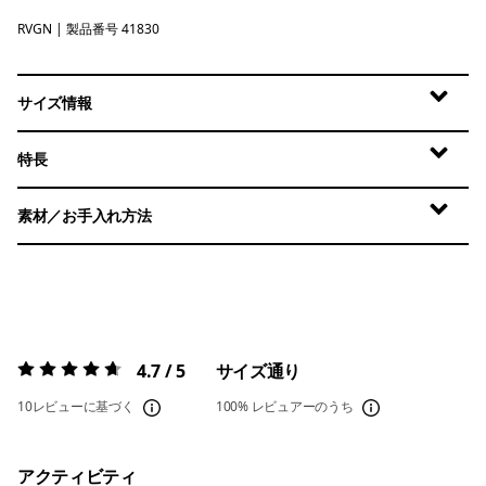
RVGN
River Rock Green
| 製品番号 41830
サイズ情報
特長
素材／お手入れ方法
4.7 / 5
サイズ通り
評価:
4.7 / 5
10レビューに基づく
100%
レビュアーのうち
アクティビティ