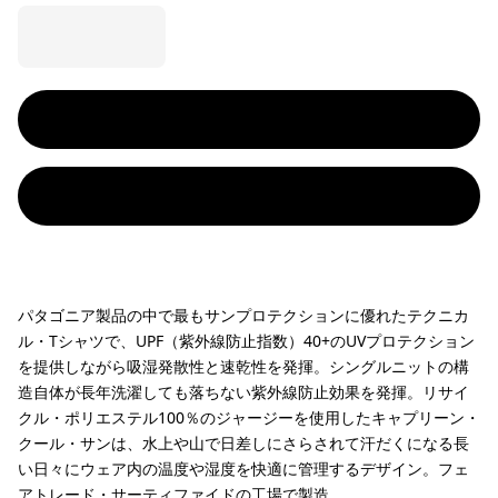
パタゴニア製品の中で最もサンプロテクションに優れたテクニカ
ル・Tシャツで、UPF（紫外線防止指数）40+のUVプロテクション
を提供しながら吸湿発散性と速乾性を発揮。シングルニットの構
造自体が長年洗濯しても落ちない紫外線防止効果を発揮。リサイ
クル・ポリエステル100％のジャージーを使用したキャプリーン・
クール・サンは、水上や山で日差しにさらされて汗だくになる長
い日々にウェア内の温度や湿度を快適に管理するデザイン。フェ
アトレード・サーティファイドの工場で製造