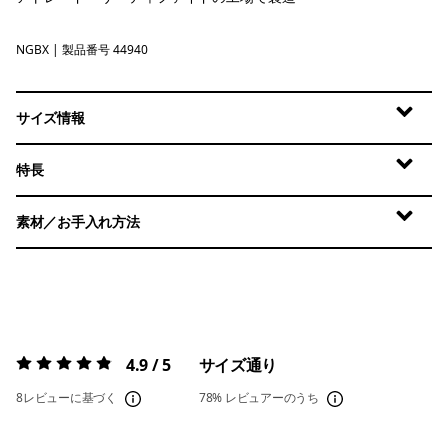
NGBX
Nouveau Green - Blue Sage X-Dye
| 製品番号 44940
サイズ情報
特長
素材／お手入れ方法
4.9 / 5
サイズ通り
評価:
4.9 / 5
8レビューに基づく
78%
レビュアーのうち