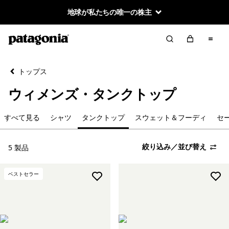
地球が私たちの唯一の株主
絞り込み／並び替え
クリア
並べ替え
トップス
絞り込み
カテゴリー
ウィメンズ・タンクトップ
すべて見る
すべて見る
シャツ
タンクトップ
スウェット＆フーディ
セ
シャツ
絞り込み／並び替え
5 製品
タンクトップ
ベストセラー
スウェット＆フーディ
セーター／ニット