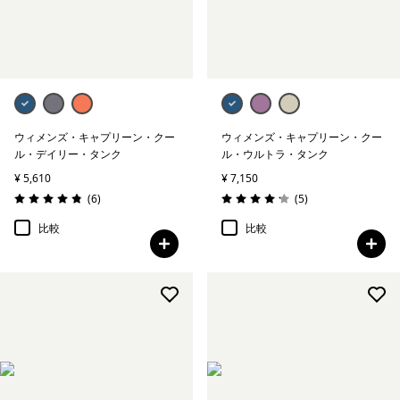
絞り込み
在庫のあるサイズ
絞り込み
スポーツ
絞り込み
特長
ウィメンズ・キャプリーン・クー
ウィメンズ・キャプリーン・クー
ル・デイリー・タンク
ル・ウルトラ・タンク
絞り込み
フィット
¥ 5,610
¥ 7,150
レビュー
レビュー
(6
)
(5
)
評価: 4.8 / 5
評価: 4.2 / 5
比較
比較