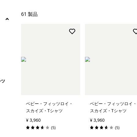
ナノ・パフ
61 製品
フリース
絞り込み
在庫のあるサイズ
絞り込み
在庫のあるカラー
絞り込み
キッズ
ャツ
絞り込み
特長
ベビー・フィッツロイ・
ベビー・フィッツロイ・
絞り込み
スカイズ・Tシャツ
スカイズ・Tシャツ
素材
¥ 3,960
¥ 3,960
絞り込み
レビュー
レビュー
フィット
(5
)
(5
)
評価: 3.6 / 5
評価: 3.6 / 5