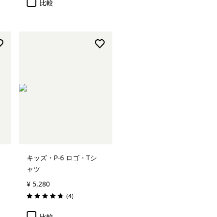
比較
キッズ・P-6 ロゴ・Tシ
ャツ
¥ 5,280
レビュー
(4
)
評価: 4.8 / 5
比較