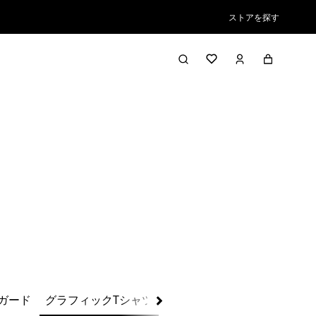
ストアを探す
絞り込み／並び替え
ガード
グラフィックTシャツ
アウターウェア
水着／ス