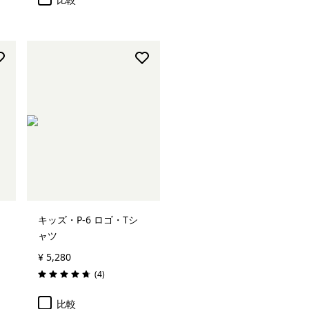
キッズ・P-6 ロゴ・Tシ
ャツ
¥ 5,280
レビュー
(4
)
評価: 4.8 / 5
比較