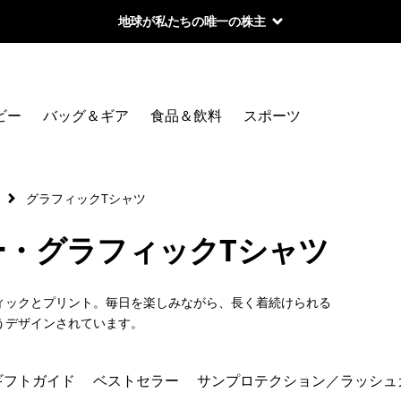
地球が私たちの唯一の株主
絞り込み
カテゴリー
ビー
バッグ＆ギア
食品＆飲料
スポーツ
キッズ＆ベビー・新着製品
ギフトガイド
グラフィックTシャツ
ベストセラー
ー・グラフィックTシャツ
キッズ＆ベビー・グラフィックTシャツ
ィックとプリント。毎日を楽しみながら、長く着続けられる
アウターウェア
うデザインされています。
水着／スイムウェア
ギフトガイド
ベストセラー
サンプロテクション／ラッシュ