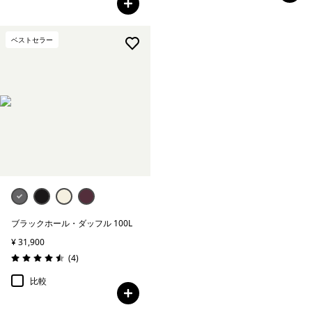
ベストセラー
ブラックホール・ダッフル 100L
¥ 31,900
レビュー
(4
)
評価: 4.5 / 5
比較