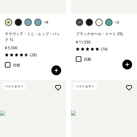
絞り込み
容量
+8
+2
絞り込み
特長
テラヴィア・ミニ・ヒップ・パッ
ブラックホール・トート 25L
ク 1L
¥ 11,550
絞り込み
素材
¥ 5,500
レビュー
(74
)
評価: 4.9 / 5
レビュー
(28
)
評価: 4.6 / 5
比較
比較
ベストセラー
ベストセラー