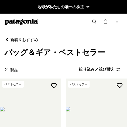
地球が私たちの唯一の株主
絞り込み／並び替え
クリア
並べ替え
新着＆おすすめ
絞り込み
カテゴリー
バッグ＆ギア・ベストセラー
バッグ＆ギア・新着製品
絞り込み／並び替え
21 製品
ベストセラー
ベストセラー
ベストセラー
絞り込み
在庫のあるカラー
絞り込み
キッズ
絞り込み
スポーツ