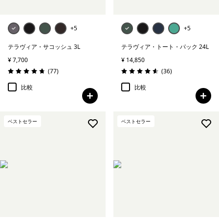
+5
+5
テラヴィア・サコッシュ 3L
テラヴィア・トート・パック 24L
¥ 7,700
¥ 14,850
レビュー
レビュー
(77
)
(36
)
評価: 4.7 / 5
評価: 4.6 / 5
比較
比較
ベストセラー
ベストセラー