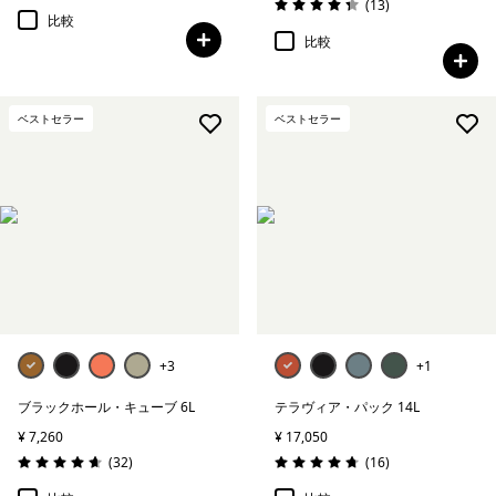
レビュー
(13
)
評価: 4.3 / 5
比較
比較
ベストセラー
ベストセラー
+3
+1
ブラックホール・キューブ 6L
テラヴィア・パック 14L
¥ 7,260
¥ 17,050
レビュー
レビュー
(32
)
(16
)
評価: 4.7 / 5
評価: 4.8 / 5