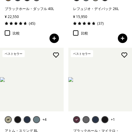
ブラックホール・ダッフル 40L
レフュジオ・デイパック 26L
¥ 22,550
¥ 15,950
レビュー
レビュー
(45
)
(37
)
評価: 4.7 / 5
評価: 4.7 / 5
比較
比較
ベストセラー
ベストセラー
+4
+1
アトム・スリング 8L
ブラックホール・マイクロ・