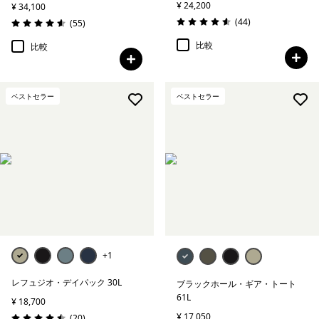
¥ 24,200
¥ 34,100
レビュー
(44
)
レビュー
(55
)
評価: 4.6 / 5
評価: 4.6 / 5
比較
比較
ベストセラー
ベストセラー
+1
レフュジオ・デイパック 30L
ブラックホール・ギア・トート
61L
¥ 18,700
¥ 17,050
レビュー
(20
)