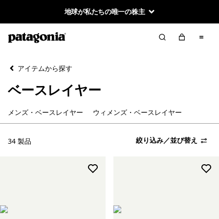
地球が私たちの唯一の株主
絞り込み／並び替え
クリア
並べ替え
アイテムから探す
絞り込み
在庫のあるサイズ
ベースレイヤー
絞り込み
在庫のあるカラー
メンズ・ベースレイヤー
ウィメンズ・ベースレイヤー
絞り込み
性別
絞り込み／並び替え
34 製品
絞り込み
スポーツ
絞り込み
特長
絞り込み
素材