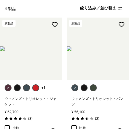
絞り込み／並び替え
4 製品
絞り込み
特長
新製品
新製品
絞り込み
フィット
絞り込み
ウェブアウトレット
+1
ウィメンズ・トリオレット・ジャ
ウィメンズ・トリオレット・パン
ケット
ツ
¥ 62,700
¥ 56,100
レビュー
レビュー
(3
)
(2
)
評価: 4.3 / 5
評価: 3.5 / 5
比較
比較