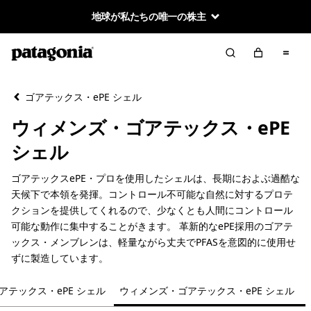
地球が私たちの唯一の株主
絞り込み／並び替え
クリア
並べ替え
ゴアテックス・ePE シェル
絞り込み
カテゴリー
ウィメンズ・ゴアテックス・ePE
メンズ・ゴアテックス・ePE シェル
シェル
ウィメンズ・ゴアテックス・ePE シェル
ゴアテックスePE・プロを使用したシェルは、長期におよぶ過酷な
天候下で本領を発揮。コントロール不可能な自然に対するプロテ
クションを提供してくれるので、少なくとも人間にコントロール
可能な動作に集中することがきます。 革新的なePE採用のゴアテ
絞り込み
在庫のあるサイズ
ックス・メンブレンは、軽量ながら丈夫でPFASを意図的に使用せ
ずに製造しています。
絞り込み
在庫のあるカラー
アテックス・ePE シェル
ウィメンズ・ゴアテックス・ePE シェル
絞り込み
スポーツ