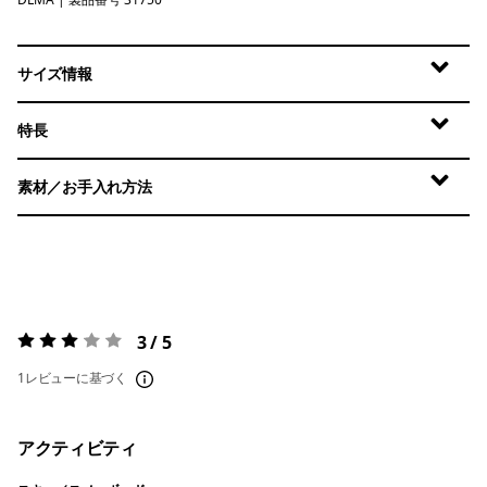
Dulse Mauve
サイズ情報
特長
素材／お手入れ方法
3 / 5
評価:
3 / 5
1レビューに基づく
アクティビティ