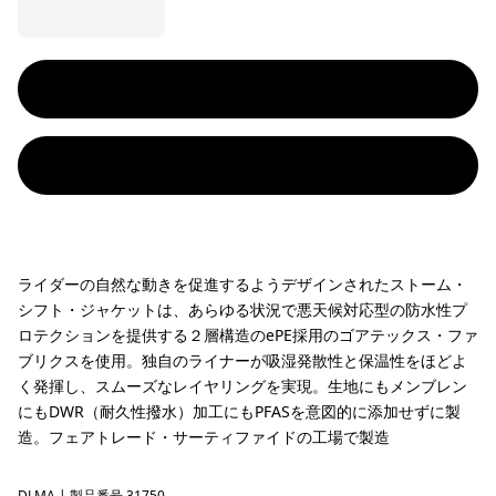
ライダーの自然な動きを促進するようデザインされたストーム・
シフト・ジャケットは、あらゆる状況で悪天候対応型の防水性プ
ロテクションを提供する２層構造のePE採用のゴアテックス・ファ
ブリクスを使用。独自のライナーが吸湿発散性と保温性をほどよ
く発揮し、スムーズなレイヤリングを実現。生地にもメンブレン
にもDWR（耐久性撥水）加工にもPFASを意図的に添加せずに製
造。フェアトレード・サーティファイドの工場で製造
DLMA
| 製品番号 31750