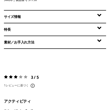
Smolder Blue
サイズ情報
特長
素材／お手入れ方法
3 / 5
評価:
3 / 5
1レビューに基づく
アクティビティ