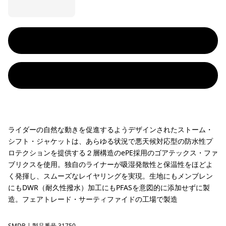
ライダーの自然な動きを促進するようデザインされたストーム・
シフト・ジャケットは、あらゆる状況で悪天候対応型の防水性プ
ロテクションを提供する２層構造のePE採用のゴアテックス・ファ
ブリクスを使用。独自のライナーが吸湿発散性と保温性をほどよ
く発揮し、スムーズなレイヤリングを実現。生地にもメンブレン
にもDWR（耐久性撥水）加工にもPFASを意図的に添加せずに製
造。フェアトレード・サーティファイドの工場で製造
SMDB
| 製品番号 31750