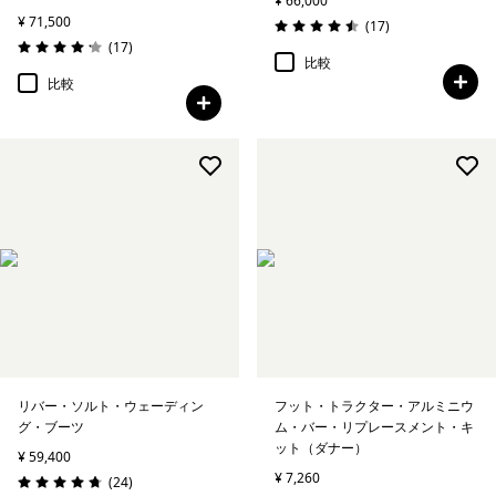
¥ 66,000
¥ 71,500
レビュー
(17
)
評価: 4.5 / 5
レビュー
(17
)
評価: 4.2 / 5
比較
比較
リバー・ソルト・ウェーディン
フット・トラクター・アルミニウ
グ・ブーツ
ム・バー・リプレースメント・キ
ット（ダナー）
¥ 59,400
¥ 7,260
レビュー
(24
)
評価: 4.7 / 5