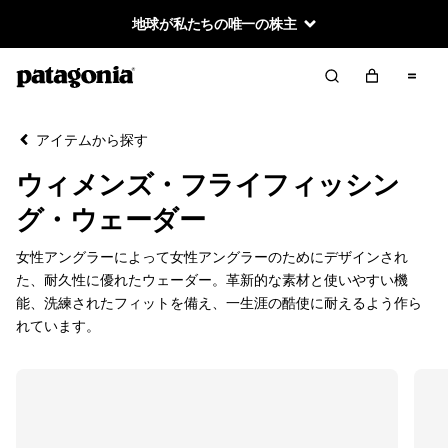
地球が私たちの唯一の株主
絞り込み／並び替え
クリア
並べ替え
アイテムから探す
絞り込み
カテゴリー
ウィメンズ・フライフィッシン
すべて見る
グ・ウェーダー
ウェーダー
女性アングラーによって女性アングラーのためにデザインされ
た、耐久性に優れたウェーダー。革新的な素材と使いやすい機
ウェーディング・ブーツ
能、洗練されたフィットを備え、一生涯の酷使に耐えるよう作ら
れています。
ウェーディング・アクセサリー
絞り込み
在庫のあるサイズ