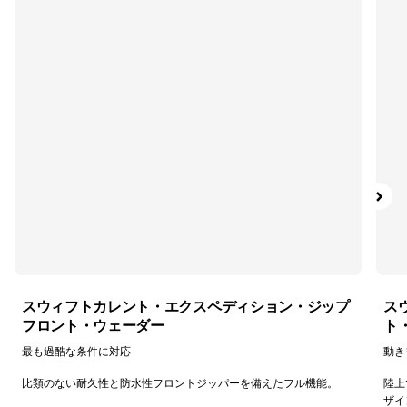
絞り込み
在庫のあるカラー
絞り込み
特長
絞り込み
フィット
スウィフトカレント・エクスペディション・ジップ
ス
フロント・ウェーダー
ト
最も過酷な条件に対応
動き
比類のない耐久性と防水性フロントジッパーを備えたフル機能。
陸上
ザイ