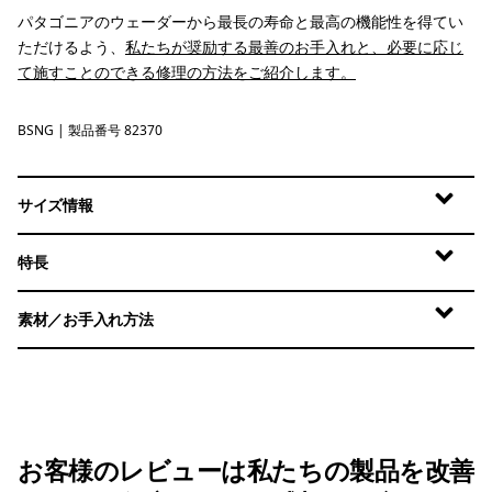
パタゴニアのウェーダーから最長の寿命と最高の機能性を得てい
ただけるよう、
私たちが奨励する最善のお手入れと、必要に応じ
て施すことのできる修理の方法をご紹介します。
BSNG
Basin Green
| 製品番号 82370
サイズ情報
特長
素材／お手入れ方法
お客様のレビューは私たちの製品を改善