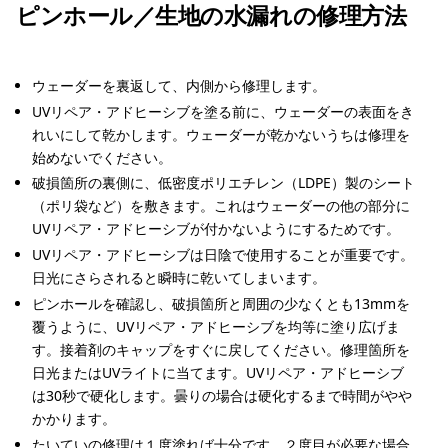
ピンホール／生地の水漏れの修理方法
ウェーダーを裏返して、内側から修理します。
UVリペア・アドヒーシブを塗る前に、ウェーダーの表面をき
れいにして乾かします。ウェーダーが乾かないうちは修理を
始めないでください。
破損箇所の裏側に、低密度ポリエチレン（LDPE）製のシート
（ポリ袋など）を敷きます。これはウェーダーの他の部分に
UVリペア・アドヒーシブが付かないようにするためです。
UVリペア・アドヒーシブは日陰で使用することが重要です。
日光にさらされると瞬時に乾いてしまいます。
ピンホールを確認し、破損箇所と周囲の少なくとも13mmを
覆うように、UVリペア・アドヒーシブを均等に塗り広げま
す。接着剤のキャップをすぐに戻してください。修理箇所を
日光またはUVライトに当てます。UVリペア・アドヒーシブ
は30秒で硬化します。曇りの場合は硬化するまで時間がやや
かかります。
たいていの修理は１度塗れば十分です。２度目が必要な場合