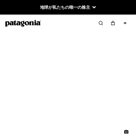
地球が私たちの唯一の株主
パタゴニアのウェーダー
のお手入れと修理
私たちは長年しっかりと働きつづける丈夫で快適なウェーダー
を作っています。皆さまがパタゴニアのウェーダーから最長の
寿命と最高の機能性を得ていただけるよう、ここに私たちが奨
励する最善のお手入れと、必要に応じて施すことのできる修理
の方法をご紹介します。