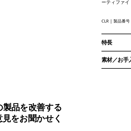
ーティファイ
Clear
CLR
| 製品番号 
特長
素材／お手
の製品を改善する
意見をお聞かせく