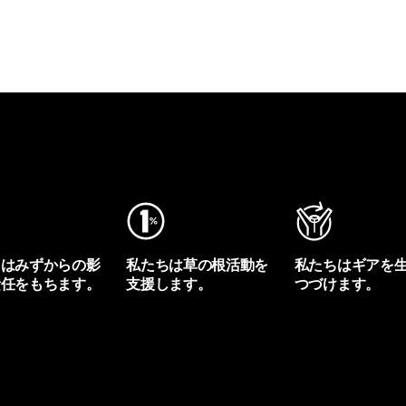
ちはみずからの影
私たちは草の根活動を
私たちはギアを
責任をもちます。
支援します。
つづけます。
プリントを見る
アクティビズムを見る
Worn Wearを見る