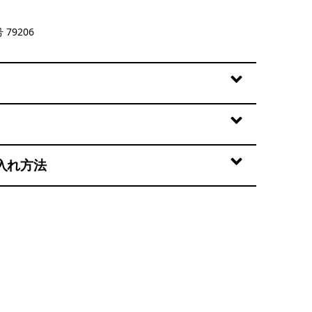
y w/Basin Green
 79206
入れ方法