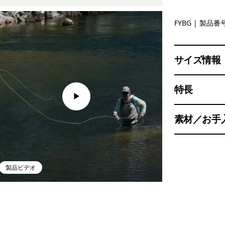
Forge Gre
FYBG
| 製品番号
サイズ情報
特長
素材／お手
製品ビデオ