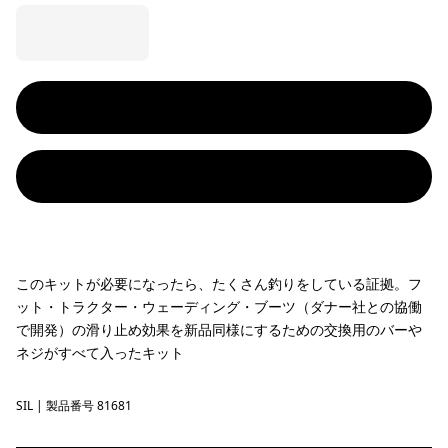
このキットが必要になったら、たくさん釣りをしている証拠。フ
ット・トラクター・ウェーディング・ブーツ（ダナー社との協働
で開発）の滑り止め効果を新品同様にするための交換用のバーや
ネジがすべて入ったキット
SIL
Silver
| 製品番号 81681