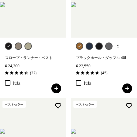
絞り込み
在庫のあるサイズ
+5
スロープ・ランナー・ベスト
ブラックホール・ダッフル 40L
¥ 24,200
¥ 22,550
レビュー
レビュー
(22
)
(45
)
評価: 4.4 / 5
評価: 4.7 / 5
比較
比較
ベストセラー
ベストセラー