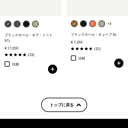
+3
ブラックホール・キューブ 6L
ブラックホール・ギア・トート
61L
¥ 7,260
¥ 17,050
レビュー
(32
)
評価: 4.7 / 5
レビュー
(33
)
評価: 4.8 / 5
比較
比較
トップに戻る