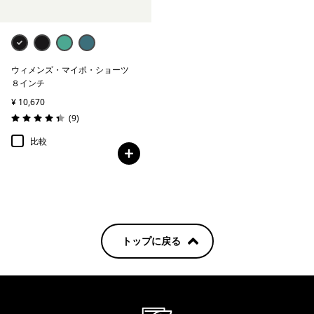
ウィメンズ・マイポ・ショーツ
８インチ
¥ 10,670
レビュー
(9
)
評価: 4.3 / 5
比較
トップに戻る