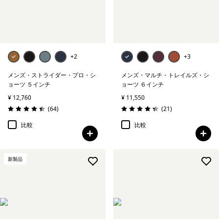
絞り込み
在庫のあるサイズ
絞り込み
在庫のあるカラー
+2
+3
絞り込み
性別
メンズ・ストライダー・プロ・シ
メンズ・マルチ・トレイルズ・シ
ョーツ ５インチ
ョーツ ６インチ
絞り込み
素材
¥ 12,760
¥ 11,550
レビュー
レビュー
(64
)
(21
)
評価: 4.5 / 5
評価: 4.4 / 5
絞り込み
フィット
比較
比較
絞り込み
気象条件
新製品